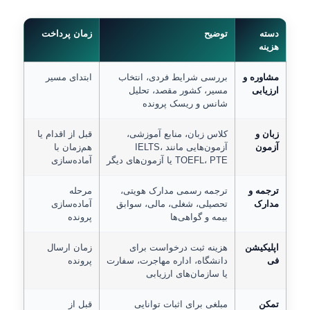
دسته
توضیح
زمان پرداخت
هزینه
مشاوره و
بررسی شرایط فردی، انتخاب
ابتدای مسیر
ارزیابی
مسیر، کشور مقصد، تحلیل
شانس و ریسک پرونده
زبان و
کلاس زبان، منابع آموزشی،
قبل از اقدام یا
آزمون
آزمون‌هایی مانند IELTS،
هم‌زمان با
TOEFL، PTE یا آزمون‌های دیگر
آماده‌سازی
ترجمه و
ترجمه رسمی مدارک هویتی،
مرحله
مدارک
تحصیلی، شغلی، مالی، سوابق
آماده‌سازی
بیمه و گواهی‌ها
پرونده
اپلیکیشن
هزینه ثبت درخواست برای
زمان ارسال
فی
دانشگاه، اداره مهاجرت، سفارت
پرونده
یا سازمان‌های ارزیابی
تمکن
مبلغی برای اثبات توانایی
قبل از